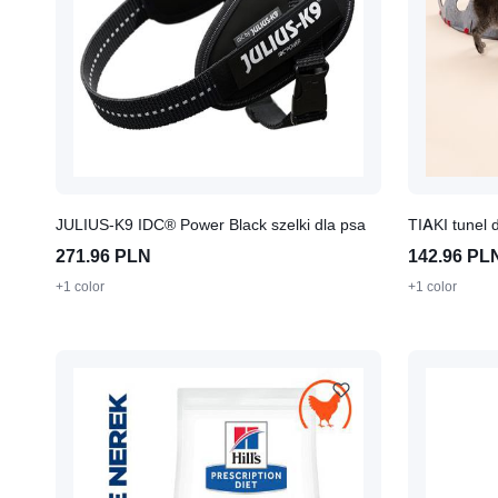
JULIUS-K9 IDC® Power Black szelki dla psa
TIAKI tunel d
271.96 PLN
142.96 PL
+1 color
+1 color