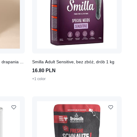
TIAKI Starcats Coffee, jaskinia do drapania dla kota
Smilla Adult Sensitive, bez zbóż, drób 1 kg
16.80 PLN
+1 color