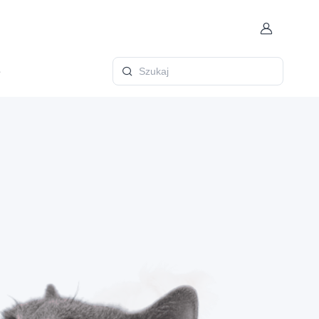
Konto
ę
Szukaj
.
CH.