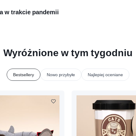
la w trakcie pandemii
Wyróżnione w tym tygodniu
Bestsellery
Nowo przybyłe
Najlepiej oceniane