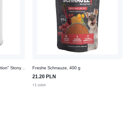
Wolf of Wilderness Junior "Expedition" Stony Creek - drób z wołowiną, 1 x 400 g
Freshe Schnauze, 400 g
21.20 PLN
+1 color