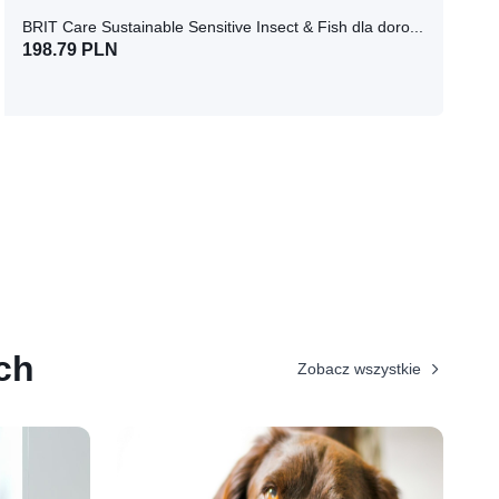
BRIT Care Sustainable Sensitive Insect & Fish dla dorosłych psów z insektami i rybami 12kg
198.79 PLN
ch
Zobacz wszystkie