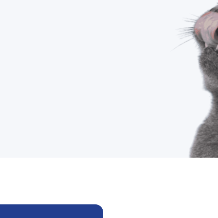
CODZIENNIE
Czytaj i wybieraj lepiej