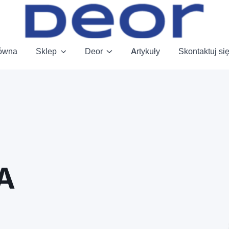
łówna
Sklep
Deor
Artykuły
Skontaktuj si
Rasy, zdrowie, zachowanie i produkty
MĄDRZE O
ZWIERZĘTA