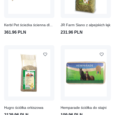
Kerbl Pet ścieżka ścienna dla małych zwierząt Sidewalk
JR Farm Siano z alpejskich łąk
361.96 PLN
231.96 PLN
Hugro ściółka orkiszowa
Hemparade ściółka do stajni
2129.96 PLN
109.96 PLN