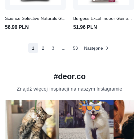
Science Selective Naturals Grain Free dla świnek morskich
Burgess Excel Indoor Guinea Pig, karma dla świnek morskich
56.96 PLN
51.96 PLN
(aktualne)
1
2
3
...
53
Następne
#deor.co
Znajdź więcej inspiracji na naszym Instagramie