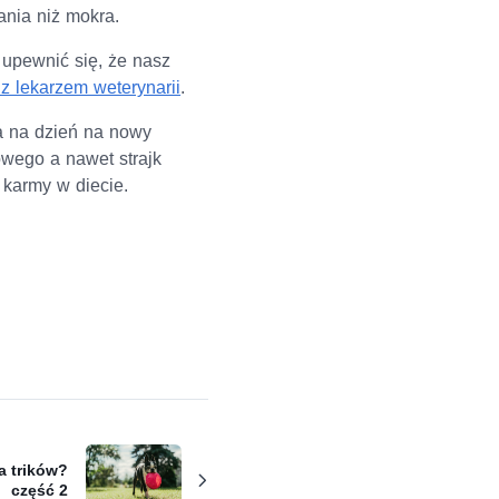
nia niż mokra.
 upewnić się, że nasz
z lekarzem weterynarii
.
a na dzień na nowy
wego a nawet strajk
 karmy w diecie.
a trików?
część 2