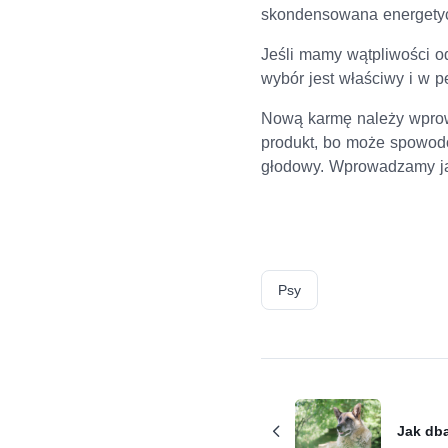
skondensowana energetycz
Jeśli mamy wątpliwości o
wybór jest właściwy i w 
Nową karmę należy wprow
produkt, bo może spowodo
głodowy. Wprowadzamy ją 
Psy
Jak db