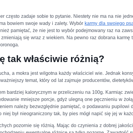
er często zadaje sobie to pytanie. Niestety nie ma na nie jed
ma bowiem swoje wady i zalety. Wybór
karmy dla swojego ps
wnież pamiętać, że nie jest to wybór podejmowany raz na zaws
 zmieniają się wraz z wiekiem. Na pewno raz dobrana karmę 
woronoga.
ę tak właściwie różnią?
ucha, a mokra jest wilgotna każdy właściciel wie. Jednak konsy
ważniejszy temat, który od lat zajmuje producentów, dietetyków
em bardziej kalorycznym w przeliczeniu na 100g. Karmiąc zw
owanie mniejsze porcje, gdyż ulegną one pęcznieniu w żołą
niem należy bezwzględnie pamiętać, o podawaniu pupilowi d
o niej był nieograniczony tak, by pies mógł napić się jej w k
hych pozornie się różnią. Mając do czynienia z dobrej jakości
ochodzeniu ewentualne różnice są tylko pozorne. Zawartość s