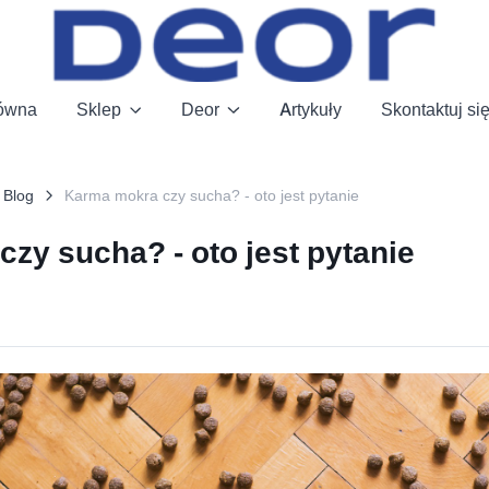
łówna
Sklep
Deor
Artykuły
Skontaktuj si
 Blog
Karma mokra czy sucha? - oto jest pytanie
zy sucha? - oto jest pytanie