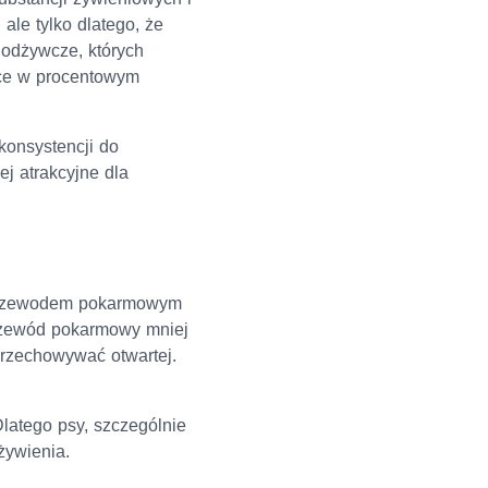
ale tylko dlatego, że
 odżywcze, których
ice w procentowym
konsystencji do
ej atrakcyjne dla
 z przewodem pokarmowym
przewód pokarmowy mniej
 przechowywać otwartej.
Dlatego psy, szczególnie
żywienia.