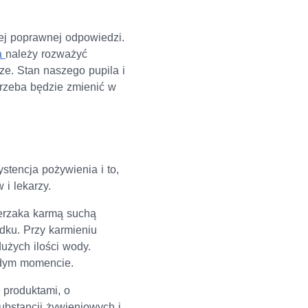
nej poprawnej odpowiedzi.
a
należy rozważyć
ze. Stan naszego pupila i
trzeba będzie zmienić w
stencja pożywienia i to,
 i lekarzy.
ierzaka karmą suchą
dku. Przy karmieniu
użych ilości wody.
ażdym momencie.
 produktami, o
ubstancji żywieniowych i