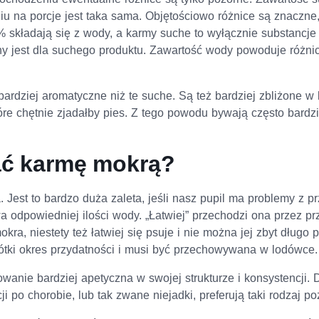
iu na porcje jest taka sama. Objętościowo różnice są znaczne, 
 składają się z wody, a karmy suche to wyłącznie substancje
ny jest dla suchego produktu. Zawartość wody powoduje różn
ardziej aromatyczne niż te suche. Są też bardziej zbliżone w 
óre chętnie zjadałby pies. Z tego powodu bywają często bardzi
ać karmę mokrą?
a. Jest to bardzo duża zaleta, jeśli nasz pupil ma problemy
wa odpowiedniej ilości wody. „Łatwiej” przechodzi ona przez 
kra, niestety też łatwiej się psuje i nie można jej zbyt długo
ótki okres przydatności i musi być przechowywana w lodówce.
anie bardziej apetyczna w swojej strukturze i konsystencji. 
i po chorobie, lub tak zwane niejadki, preferują taki rodzaj po