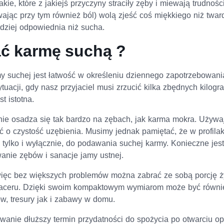
akie, które z jakiejś przyczyny straciły zęby i miewają trudno
ając przy tym również ból) wolą zjeść coś miękkiego niż twar
dziej odpowiednia niż sucha.
ć karmę suchą ?
 suchej jest łatwość w określeniu dziennego zapotrzebowania 
tuacji, gdy nasz przyjaciel musi zrzucić kilka zbędnych kilog
t istotna.
e osadza się tak bardzo na zębach, jak karma mokra. Używa
ć o czystość uzębienia. Musimy jednak pamiętać, że w profil
 tylko i wyłącznie, do podawania suchej karmy. Konieczne jest,
wanie zębów i sanacje jamy ustnej.
więc bez większych problemów można zabrać ze sobą porcję 
paceru. Dzięki swoim kompaktowym wymiarom może być równi
, tresury jak i zabawy w domu.
nie dłuższy termin przydatności do spożycia po otwarciu op