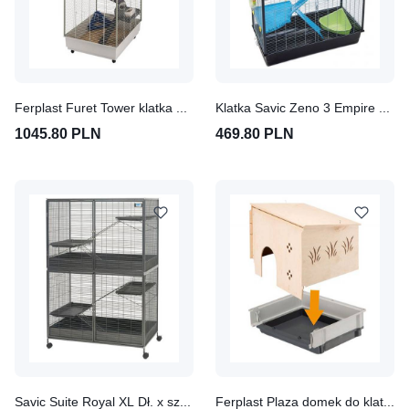
Ferplast Furet Tower klatka dla fretek Dł. x szer. x wys.: 80 x 75 x 161 cm
Klatka Savic Zeno 3 Empire Dł. x szer. x wys.: 100 x 50 x 116 cm
1045.80 PLN
469.80 PLN
Savic Suite Royal XL Dł. x szer. x wys.: 115 x 67,5 x 153 cm
Ferplast Plaza domek do klatki dla małych zwierząt Dł. x szer. x wys.: 42 x 60 x 50 cm