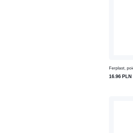
Treningowe, do karuzeli, na
spacery
Pasza dla koni
Mesz, Makuch, Otręby dla
koni
Pielęgnacja
Do kopyt
Smakołyki dla koni
Ferplast, po
Suplementy dla koni
16.96 PLN
Aparat ruchu dla koni
Ciążka i laktacja dla koni
Kopyta, skóra, sierść- konie
Mięśnie- suplementy dla koni
Mięśnie- suplementy dla koni
Suplementy dla starszych
koni
Źrebięta i młode konie-