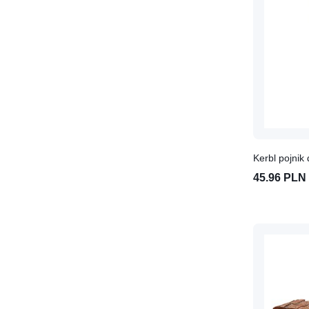
suplementy
Witaminy dla koni
Zdrowie koni
Zdrowie oczu i uszu u koni
Koty
Akcesoria dla kotów
Drapaki dla kotów
Drzwiczki, rampy dla kotów
Kocimiętka
Kerbl pojnik 
Legowiska, maty, budki dla
45.96 PLN
kotów
Miski, stojaki, dozowniki dla
kotów
Obcinacze dla kotów
Pozostałe akcesoria dla kotów
Siatki ochronne na balkon dla
kotów
Transportery, torby dla kota