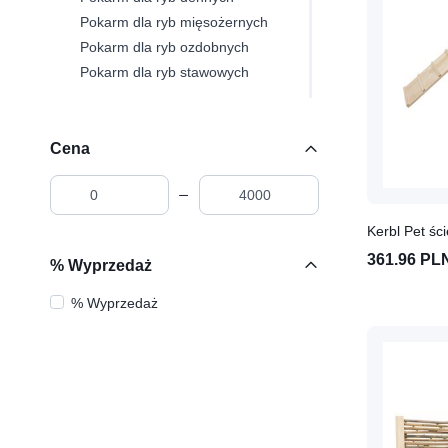
Pokarm dla ryb mięsożernych
Pokarm dla ryb ozdobnych
Pokarm dla ryb stawowych
Gady i płazy
Karma dla gadów i płazów
Cena
Karma dla żółwi wodnych
Gryzonie
Akcesoria dla gryzoni
Domki, legowiska, klatki dla
361.96 PL
% Wyprzedaż
gryzoni
Miski i poidełka dla gryzoni
% Wyprzedaż
Paśniki dla gryzoni
Transportery dla gryzoni
Tunele, drabinki, kołowrotki
dla gryzoni
Higiena gryzoni