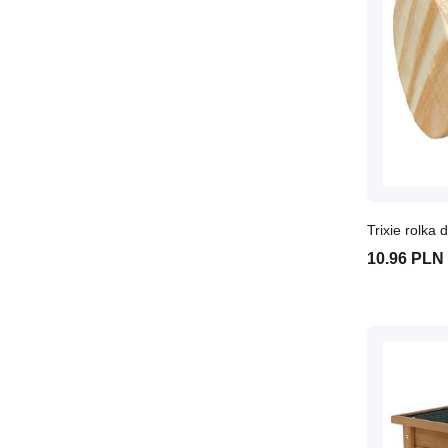
Klatki dla gryzoni
Klatka dla chomików
Klatka dla fretek
Klatka dla królików
Klatka dla myszy
Klatka dla świnek morskich
Klatka dla szczurów
Klatka dla szynszyli
Kojce i wybiegi dla gryzoni
Trixie rolka
Kojce i wybiegi dla gryzoni
10.96 PLN
Wyposażenie kojca i wybiegu
dla gryzoni
Przysmaki, kolby, zioła dla gryzoni
Dropsy dla gryzoni
Inne zioła i przysmaki dla
gryzoni
Kolby dla gryzoni
Zioła i susz dla gryzoni