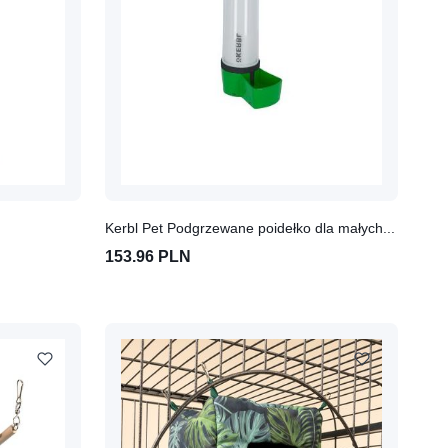
Kerbl Pet Podgrzewane poidełko dla małych zwierząt NoFrost Superior 2.0
153.96 PLN