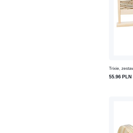
Kuwety dla gryzoni
Odświeżacze do klatki dla
gryzoni
Pielęgnacja dla gryzoni
Ściółki, żwirki i piaski dla
gryzoni
Karma dla gryzoni
Karma dla chomika
Karma dla fretki
Trixie, zesta
Karma dla koszatniczki
Karma dla królika
55.96 PLN
Karma dla myszy
Karma dla szczura
Karma dla szynszyli
Kawia domowa, świnka
morska- karma
Siano dla gryzoni
Wiewiórkowate i jeże- karma