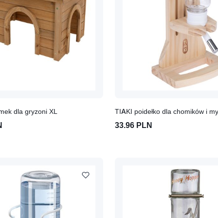
mek dla gryzoni XL
TIAKI poidełko dla chomików i m
N
33.96 PLN