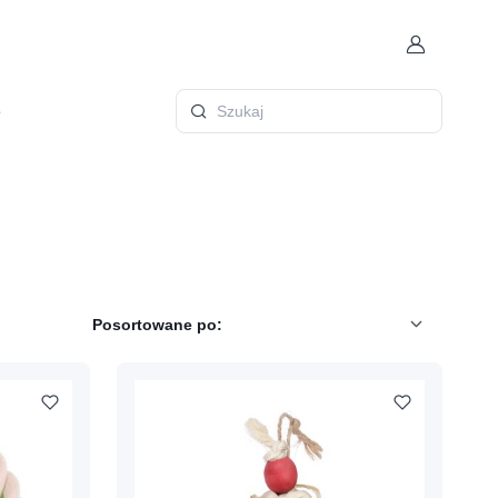
Konto
ę
Szukaj
Posortowane po: