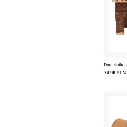
Higiena kotów
Kuwety, toalety i łopatki dla
kota
Nauka i utrzymanie czystości
u kota
Żwirki dla kotów
Karma dla kotów
Karma mokra dla kota
Karma sucha dla kota
Domek dla g
Karma weterynaryjna dla
74.96 PLN
kotów
Pojemnik na karmę dla kota
Przysmaki dla kota
Na spacer z kotem
Adresówka dla kota
Obroże, smycze dla kotów
Szelki dla kotów