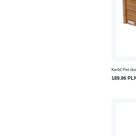
Szelki i smycze dla gryzoni
Zabawki dla gryzoni
Zdrowie gryzoni
Obcinanie paznokci
gryzoniom
Pielęgnacja oczu i uszu
gryzoni
Pielęgnacja sierści gryzoni
Przeciwpasożytnicze
Kerbl Pet do
preparaty dla gryzoni
189.96 PL
Witaminy dla gryzoni
Konie
Akcesoria dla koni
Kantary, uwiązy dla koni
Derki
Polarowe
Stajenne i transportowe