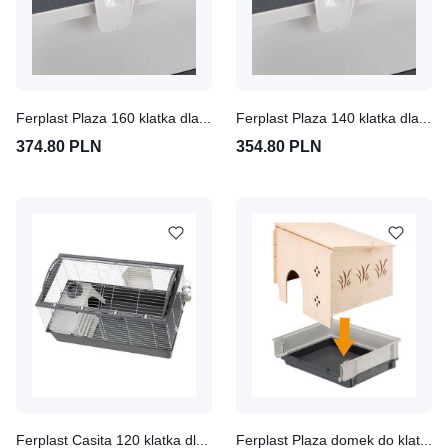
Ferplast Plaza 160 klatka dla małych zwierząt Dł. x szer. x wys.: 162 x 60 x 50 cm
Ferplast Plaza 140 klatka dla małych zwierząt Dł. x szer. x wys.: 142 x 60 x 50 cm
374.80 PLN
354.80 PLN
Ferplast Casita 120 klatka dla małych zwierząt Szara, dł. x szer. x wys.: 119 x 58 x 61 cm
Ferplast Plaza domek do klatki dla małych zwierząt Dł. x szer. x wys.: 42 x 60 x 50 cm