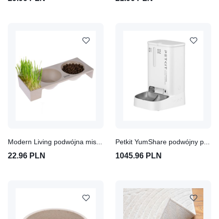
Modern Living podwójna miska Kioto
Petkit YumShare podwójny podajnik na karmę z kamerą
22.96 PLN
1045.96 PLN