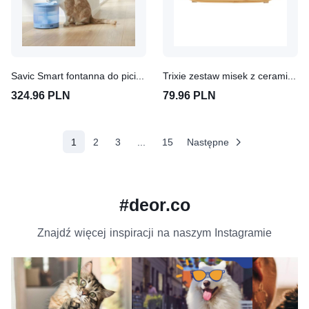
Savic Smart fontanna do picia Sensa
Trixie zestaw misek z ceramiki i bambusa
324.96 PLN
79.96 PLN
(aktualne)
1
2
3
...
15
Następne
#deor.co
Znajdź więcej inspiracji na naszym Instagramie