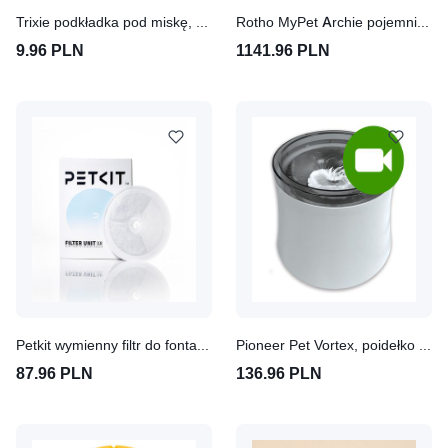
Trixie podkładka pod miskę, z motywem komiksowego kota
Rotho MyPet Archie pojemnik na karmę dla zwierząt
9.96 PLN
1141.96 PLN
Petkit wymienny filtr do fontanny 3.0
Pioneer Pet Vortex, poidełko fontanna
87.96 PLN
136.96 PLN