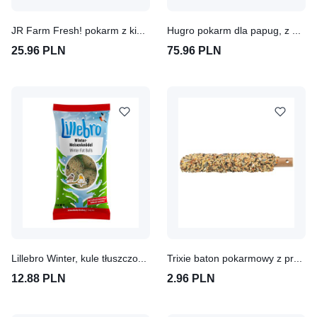
JR Farm Fresh! pokarm z kiełkami dla papug
Hugro pokarm dla papug, z owocami i kwiatami
25.96 PLN
75.96 PLN
Lillebro Winter, kule tłuszczowe dla dzikich ptaków
Trixie baton pokarmowy z prosem
12.88 PLN
2.96 PLN