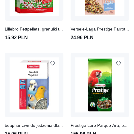
Lillebro Fettpellets, granulki tłuszczowe z żurawiną
Versele-Laga Prestige Parrots Exotic Light, karma dla papug
15.92 PLN
24.96 PLN
beaphar żwir do jedzenia dla ptaków
Prestige Loro Parque Ara, pokarm dla papug
15.96 PLN
155.96 PLN