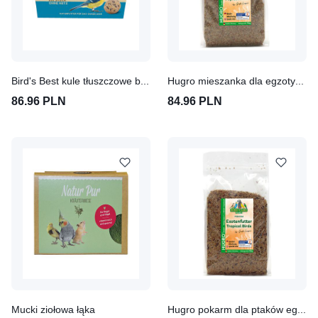
Bird's Best kule tłuszczowe bez siatki
Hugro mieszanka dla egzotycznych ptaków
86.96 PLN
84.96 PLN
Mucki ziołowa łąka
Hugro pokarm dla ptaków egzotycznych "Super"