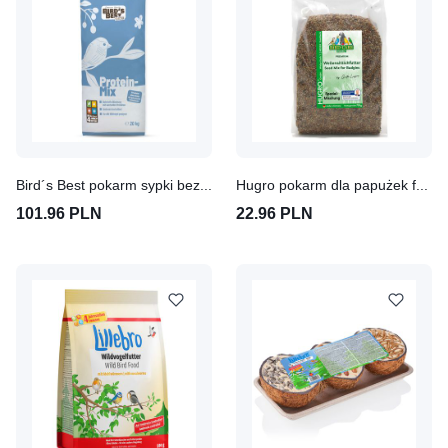
Bird´s Best pokarm sypki bez łusek, z mącznikami
Hugro pokarm dla papużek falistych "Super"
101.96 PLN
22.96 PLN