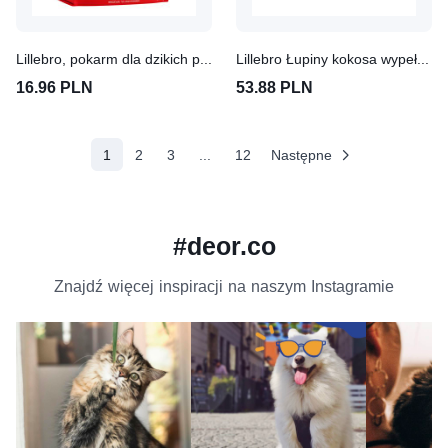
Lillebro, pokarm dla dzikich ptaków, z mącznikiem
Lillebro Łupiny kokosa wypełnione nasionami
16.96 PLN
53.88 PLN
(aktualne)
1
2
3
...
12
Następne
#deor.co
Znajdź więcej inspiracji na naszym Instagramie