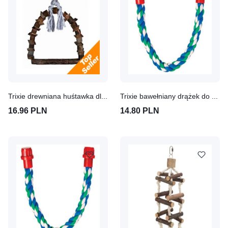
Trixie drewniana huśtawka dla ptaków
Trixie bawełniany drążek do siedzenia Ø 16 mm, dł. 37 cm
16.96 PLN
14.80 PLN