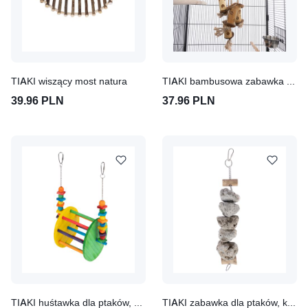
TIAKI wiszący most natura
TIAKI bambusowa zabawka na przekąski i do wspinaczki
39.96 PLN
37.96 PLN
TIAKI huśtawka dla ptaków, diabelski młyn
TIAKI zabawka dla ptaków, kamienny blok