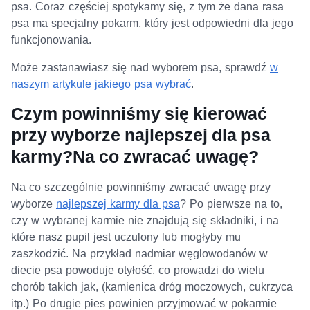
psa. Coraz częściej spotykamy się, z tym że dana rasa
psa ma specjalny pokarm, który jest odpowiedni dla jego
funkcjonowania.
Może zastanawiasz się nad wyborem psa, sprawdź
w
naszym artykule jakiego psa wybrać
.
Czym powinniśmy się kierować
przy wyborze najlepszej dla psa
karmy?Na co zwracać uwagę?
Na co szczególnie powinniśmy zwracać uwagę przy
wyborze
najlepszej karmy dla psa
? Po pierwsze na to,
czy w wybranej karmie nie znajdują się składniki, i na
które nasz pupil jest uczulony lub mogłyby mu
zaszkodzić. Na przykład nadmiar węglowodanów w
diecie psa powoduje otyłość, co prowadzi do wielu
chorób takich jak, (kamienica dróg moczowych, cukrzyca
itp.) Po drugie pies powinien przyjmować w pokarmie