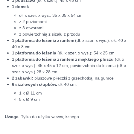
1 podstawa
(dł. x szer.): 45 x 45 cm
1 domek
:
dł. x szer. x wys.: 35 x 35 x 54 cm
z 2 poziomami
z 3 otworami
z powierzchnią z sizalu z przodu
1 platforma do leżenia z rantem
(dł. x szer. x wys.): ok. 40 x
40 x 8 cm
1 platforma do leżenia
(dł. x szer. x wys.): 54 x 25 cm
1 platforma do leżenia z rantem z miękkiego pluszu
(dł. x
szer. x wys.): 45 x 45 x 12 cm, powierzchnia do leżenia (dł. x
szer. x wys.) 28 x 28 cm
2 zabawki:
pluszowe piłeczki z grzechotką, na gumce
6 sizalowych słupków.
dł. 40 cm:
1 x Ø 11 cm
5 x Ø 9 cm
Uwaga
: Tylko do użytku wewnętrznego.