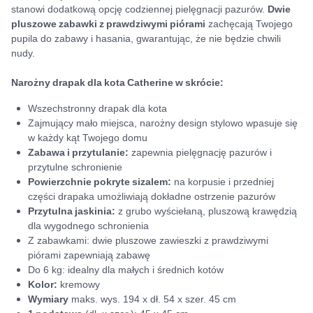
stanowi dodatkową opcję codziennej pielęgnacji pazurów.
Dwie
pluszowe zabawki z prawdziwymi piórami
zachęcają Twojego
pupila do zabawy i hasania, gwarantując, że nie będzie chwili
nudy.
Narożny drapak dla kota Catherine w skrócie:
Wszechstronny drapak dla kota
Zajmujący mało miejsca, narożny design stylowo wpasuje się
w każdy kąt Twojego domu
Zabawa i przytulanie:
zapewnia pielęgnację pazurów i
przytulne schronienie
Powierzchnie pokryte sizalem:
na korpusie i przedniej
części drapaka umożliwiają dokładne ostrzenie pazurów
Przytulna jaskinia:
z grubo wyściełaną, pluszową krawędzią
dla wygodnego schronienia
Z zabawkami: dwie pluszowe zawieszki z prawdziwymi
piórami zapewniają zabawę
Do 6 kg: idealny dla małych i średnich kotów
Kolor:
kremowy
Wymiary
maks. wys. 194 x dł. 54 x szer. 45 cm