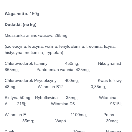
Waga netto:
150g
Dodatki: (na kg)
Mieszanka aminokwasów: 265mg
(izoleucyna, leucyna, walina, fenyloalanina, treonina, lizyna,
histydyna, metionina, tryptofan)
Chlorowodorek tiaminy 450mg; Nikotynamid
865mg; Pantotenian wapnia 425mg;
Chlorowodorek Pirydoksyny 400mg; Kwas foliowy
48mg; Witamina B12 0,85mg;
Biotyna 50mg; Ryboflawina 35mg; Witamina
A 215j; Witamina D3 9615j;
Witamina E 1100mg; Potas
35mg; Wapń 30mg;
Cynk 10mg; Magnez