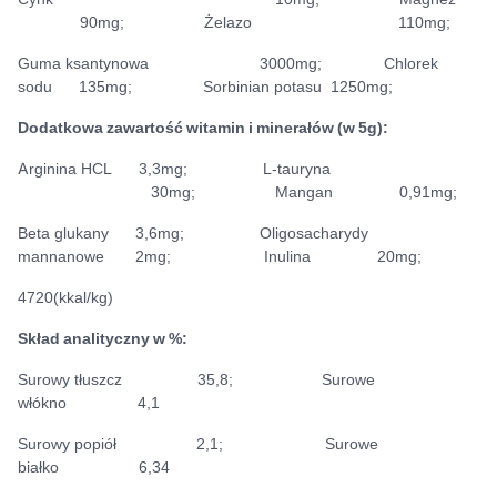
90mg; Żelazo 110mg;
Guma ksantynowa 3000mg; Chlorek
sodu 135mg; Sorbinian potasu 1250mg;
Dodatkowa zawartość witamin i minerałów (w 5g):
Arginina HCL 3,3mg; L-tauryna
30mg; Mangan 0,91mg;
Beta glukany 3,6mg; Oligosacharydy
mannanowe 2mg; Inulina 20mg;
4720(kkal/kg)
Skład analityczny w %:
Surowy tłuszcz 35,8; Surowe
włókno 4,1
Surowy popiół 2,1; Surowe
białko 6,34