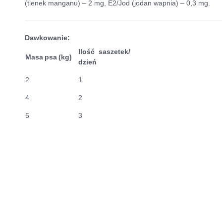
(tlenek manganu) – 2 mg, E2/Jod (jodan wapnia) – 0,3 mg.
Dawkowanie:
Ilość saszetek/
Masa psa (kg)
dzień
2
1
4
2
6
3