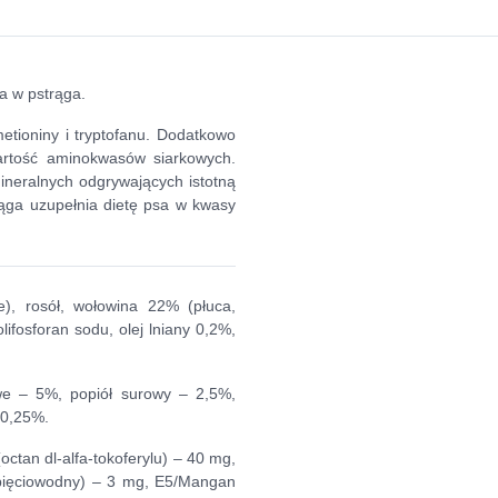
a w pstrąga.
ioniny i tryptofanu. Dodatkowo
artość aminokwasów siarkowych.
ineralnych odgrywających istotną
rąga uzupełnia dietę psa w kwasy
), rosół, wołowina 22% (płuca,
ifosforan sodu, olej lniany 0,2%,
owe – 5%, popiół surowy – 2,5%,
 0,25%.
octan dl-alfa-tokoferylu) – 40 mg,
 pięciowodny) – 3 mg, E5/Mangan