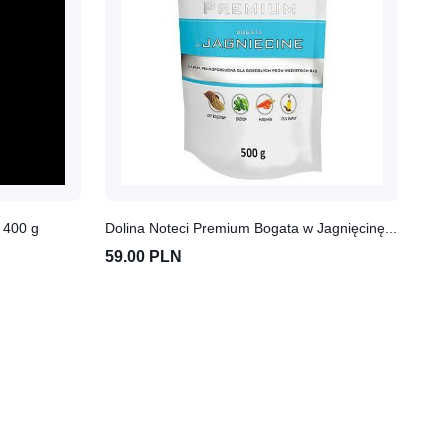
x 400 g
Dolina Noteci Premium Bogata w Jagnięcinę 10x500g
Bri
59.00 PLN
57