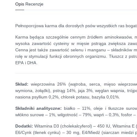
Opis
Recenzje
Pełnoporcjowa karma dla dorosłych psów wszystkich ras bogat
Karma będąca szczególnie cennym źródłem aminokwasów, met
wysoka zawartość cysteiny w mięsie pstrąga zwiększa zaw
Cenna jest także zawartość selenu i manganu – składników m
rolę w stymulacji funkcji obronnych organizmu. Tłuszcz z pst
EPA i DHA.
Skład:
wieprzowina 26% (wątroba, serca, mięso wieprzowe
wymiona, żołądki), pstrąg 14%, jaja 3%, węglan wapnia, trójpol
nasiona psyllium 0,2%, chlorek potasu, bazylia 0,01%.
Składniki analityczne:
białko – 11%, oleje i tłuszcze sur
włókno surowe – 1%, wilgotność – 79%, wapń – 0,3%, fosfor –
Dodatki:
Witamina D3 (cholekalcyferol) – 450 IU, Witamina E (
E6/Cynk (tlenek cynku) – 30 mg, E4/Miedź (siarczan miedzi