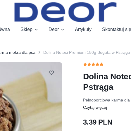
łówna
Sklep
Deor
Artykuły
Skontaktuj si
rma mokra dla psa
Dolina Noteci Premium 150g Bogata w Pstrąga
Dolina Note
Pstrąga
Pełnoporcjowa karma dla 
3.39 PLN