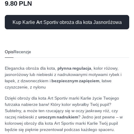
9.80 PLN
Kup Karlie Art Sportiv obroża dla kota Jasnoróżowa
Opis
Recenzje
Elegancka obroża dla kota,
płynna regulacja
, kolor różowy,
jasnoróżowy lub niebieski z nadrukowanymi motywami rybek i
łapek, z dzwoneczkiem i
bezpiecznym zapięciem
, łatwe
czyszczenie, z nylonu
Dzięki obroży dla kota Art Sportiv marki Karlie życie Twojego
futrzaka nabierze barw! Który kolor wybrałby Twój pupil?
Subtelny, a może ten rzucający się w oczy jaskrawy róż, czy
raczej niebieski z
uroczym nadrukiem
? Jedno jest pewne – w
kolorowej obroży dla kota Art Sportiv marki Karlie Twój pupil
będzie się pięknie prezentował podczas każdego spaceru.