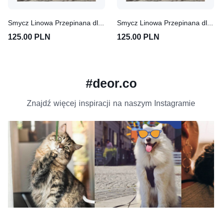
Smycz Linowa Przepinana dla psa/kota 3m M Dzika Zieleń
Smycz Linowa Przepinana dla psa/kota 3m L Dzika Zieleń
125.00 PLN
125.00 PLN
#deor.co
Znajdź więcej inspiracji na naszym Instagramie