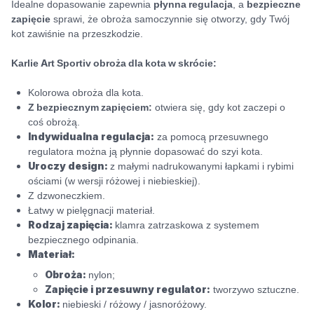
Idealne dopasowanie zapewnia
płynna regulacja
, a
bezpieczne
zapięcie
sprawi, że obroża samoczynnie się otworzy, gdy Twój
kot zawiśnie na przeszkodzie.
Karlie Art Sportiv obroża dla kota w skrócie:
Kolorowa obroża dla kota.
Z bezpiecznym zapięciem:
otwiera się, gdy kot zaczepi o
coś obrożą.
Indywidualna regulacja:
za pomocą przesuwnego
regulatora można ją płynnie dopasować do szyi kota.
Uroczy design:
z małymi nadrukowanymi łapkami i rybimi
ościami (w wersji różowej i niebieskiej).
Z dzwoneczkiem.
Łatwy w pielęgnacji materiał.
Rodzaj zapięcia:
klamra zatrzaskowa z systemem
bezpiecznego odpinania.
Materiał:
Obroża:
nylon;
Zapięcie i przesuwny regulator:
tworzywo sztuczne.
Kolor:
niebieski / różowy / jasnoróżowy.