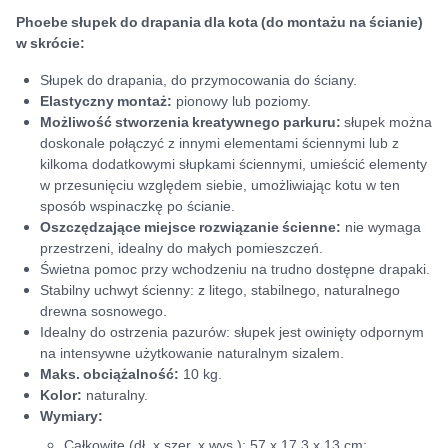
Phoebe słupek do drapania dla kota (do montażu na ścianie)
w skrócie:
Słupek do drapania, do przymocowania do ściany.
Elastyczny montaż:
pionowy lub poziomy.
Możliwość stworzenia kreatywnego parkuru:
słupek można
doskonale połączyć z innymi elementami ściennymi lub z
kilkoma dodatkowymi słupkami ściennymi, umieścić elementy
w przesunięciu względem siebie, umożliwiając kotu w ten
sposób wspinaczkę po ścianie.
Oszczędzające miejsce rozwiązanie ścienne:
nie wymaga
przestrzeni, idealny do małych pomieszczeń.
Świetna pomoc przy wchodzeniu na trudno dostępne drapaki.
Stabilny uchwyt ścienny: z litego, stabilnego, naturalnego
drewna sosnowego.
Idealny do ostrzenia pazurów: słupek jest owinięty odpornym
na intensywne użytkowanie naturalnym sizalem.
Maks. obciążalność:
10 kg.
Kolor:
naturalny.
Wymiary:
Całkowite (dł. x szer. x wys.): 57 x 17,3 x 13 cm;