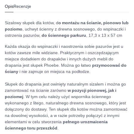
Opis
Recenzje
Sizalowy słupek dla kotów, d
o montażu na ścianie, pionowo lub
poziomo
, uchwyt ścienny z drewna sosnowego, do wspinaczki i
ostrzenia pazurów,
do ściennego parkuru
, 17,3 x 13 x 57 cm
Każda okazja do wspinaczki i naostrzenia sobie pazurów jest u
kotów zawsze mile widziane. Praktycznym i oszczędzającym
miejsce dodatkiem do drapaków i innych dużych mebli do
drapania jest słupek Phoebe. Można go łatwo
przymocować do
ściany
i nie zajmuje on miejsca na podłodze.
Słupek do drapania jest owinięty naturalnym sizalem i można go
zamontować na ścianie zarówno
w pozycji pionowej, jak i
poziomej
. W tym celu należy użyć wspornika ściennego
wykonanego z litego, naturalnego drewna sosnowego, który jest
dołączony do dostawy. Ten słupek dla kotów można zamontować
na dowolnej wysokości, a w razie potrzeby połączyć z innymi
elementami w celu stworzenia
pełnego urozmaicenia
ściennego toru przeszkód
.