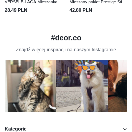
VERSELE-LAGA Mieszanka Z Prażonymi Ziarnami dla papug Exotic Light 750 g
Mieszany pakiet Prestige Sticks dla papug dużych 4 x 2 sztuki (560g)
28.49 PLN
42.80 PLN
#deor.co
Znajdź więcej inspiracji na naszym Instagramie
Kategorie