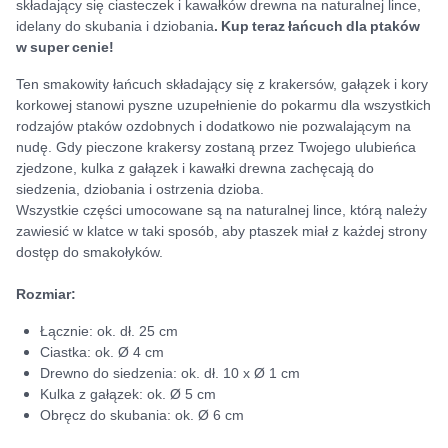
składający się ciasteczek i kawałków drewna na naturalnej lince,
idelany do skubania i dziobania
.
Kup teraz łańcuch dla ptaków
w super cenie!
Ten smakowity łańcuch składający się z krakersów, gałązek i kory
korkowej stanowi pyszne uzupełnienie do pokarmu dla wszystkich
rodzajów ptaków ozdobnych i dodatkowo nie pozwalającym na
nudę. Gdy pieczone krakersy zostaną przez Twojego ulubieńca
zjedzone, kulka z gałązek i kawałki drewna zachęcają do
siedzenia, dziobania i ostrzenia dzioba.
Wszystkie części umocowane są na naturalnej lince, którą należy
zawiesić w klatce w taki sposób, aby ptaszek miał z każdej strony
dostęp do smakołyków.
Rozmiar:
Łącznie: ok. dł. 25 cm
Ciastka: ok. Ø 4 cm
Drewno do siedzenia: ok. dł. 10 x Ø 1 cm
Kulka z gałązek: ok. Ø 5 cm
Obręcz do skubania: ok. Ø 6 cm