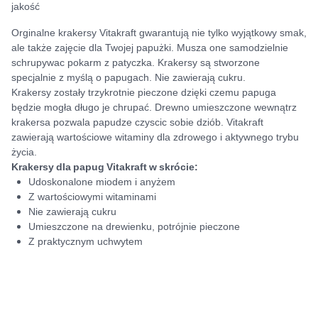
jakość
Orginalne krakersy Vitakraft gwarantują nie tylko wyjątkowy smak,
ale także zajęcie dla Twojej papużki. Musza one samodzielnie
schrupywac pokarm z patyczka. Krakersy są stworzone
specjalnie z myślą o papugach. Nie zawierają cukru.
Krakersy zostały trzykrotnie pieczone dzięki czemu papuga
będzie mogła długo je chrupać. Drewno umieszczone wewnątrz
krakersa pozwala papudze czyscic sobie dziób. Vitakraft
zawierają wartościowe witaminy dla zdrowego i aktywnego trybu
życia.
Krakersy dla papug Vitakraft w skrócie:
Udoskonalone miodem i anyżem
Z wartościowymi witaminami
Nie zawierają cukru
Umieszczone na drewienku, potrójnie pieczone
Z praktycznym uchwytem