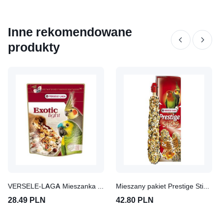
Inne rekomendowane
produkty
VERSELE-LAGA Mieszanka Z Prażonymi Ziarnami dla papug Exotic Light 750 g
Mieszany pakiet Prestige Sticks dla papug dużych 4 x 2 sztuki (560g)
28.49 PLN
42.80 PLN