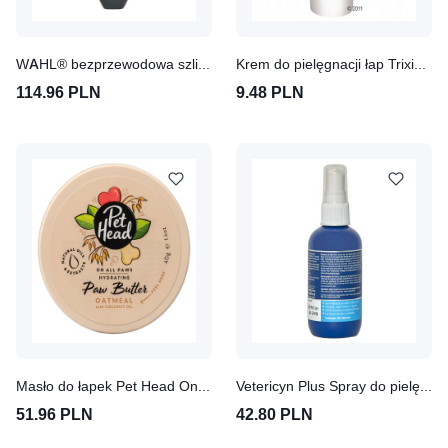
WAHL® bezprzewodowa szlifierka do pazurów
Krem do pielęgnacji łap Trixie Pro Care
114.96 PLN
9.48 PLN
Masło do łapek Pet Head On All Paws
Vetericyn Plus Spray do pielęgnacji ran i skóry 89 ml
51.96 PLN
42.80 PLN