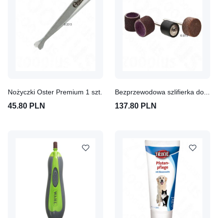
Nożyczki Oster Premium 1 szt.
Bezprzewodowa szlifierka do pazurów Oster Dł. x szer. x wys.: 21 x 3,5 x 4 cm
45.80 PLN
137.80 PLN