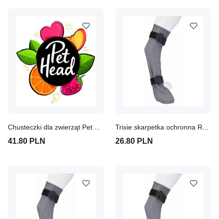
Chusteczki dla zwierząt Pet Head Quick Fix 80 szt.
Trixie skarpetka ochronna Roz. S, szer. x dł.: 6 cm x 30 cm
41.80 PLN
26.80 PLN