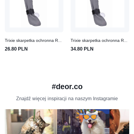
Trixie skarpetka ochronna Roz. M, szer. x dł.: 8 cm x 35 cm
Trixie skarpetka ochronna Roz. L, szer. x dł.: 10 cm x 40 cm
26.80 PLN
34.80 PLN
#deor.co
Znajdź więcej inspiracji na naszym Instagramie